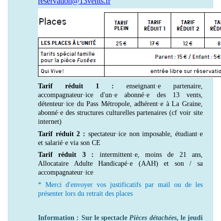
reservation@13vents.fr
Tarif réduit 1 :
enseignant·e partenaire,
accompagnateur·ice d'un·e abonné·e des 13 vents,
détenteur·ice du Pass Métropole, adhérent·e à La Graine,
abonné·e des structures culturelles partenaires (cf voir site
internet)
Tarif réduit 2 :
spectateur·ice non imposable, étudiant·e
et salarié·e via son CE
Tarif réduit 3 :
intermittent·e, moins de 21 ans,
Allocataire Adulte Handicapé·e (AAH) et son / sa
accompagnateur·ice
* Merci d'envoyer vos justificatifs par mail ou de les
présenter lors du retrait des places
Information : Sur le spectacle
Pièces détachées
, le jeudi