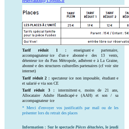
reservation@13vents.fr
Tarif réduit 1 :
enseignant·e partenaire,
accompagnateur·ice d'un·e abonné·e des 13 vents,
détenteur·ice du Pass Métropole, adhérent·e à La Graine,
abonné·e des structures culturelles partenaires (cf voir site
internet)
Tarif réduit 2 :
spectateur·ice non imposable, étudiant·e
et salarié·e via son CE
Tarif réduit 3 :
intermittent·e, moins de 21 ans,
Allocataire Adulte Handicapé·e (AAH) et son / sa
accompagnateur·ice
* Merci d'envoyer vos justificatifs par mail ou de les
présenter lors du retrait des places
Information : Sur le spectacle
Pièces détachées
, le jeudi