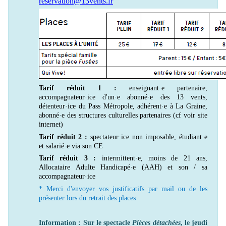
reservation@13vents.fr
Tarif réduit 1 :
enseignant·e partenaire,
accompagnateur·ice d'un·e abonné·e des 13 vents,
détenteur·ice du Pass Métropole, adhérent·e à La Graine,
abonné·e des structures culturelles partenaires (cf voir site
internet)
Tarif réduit 2 :
spectateur·ice non imposable, étudiant·e
et salarié·e via son CE
Tarif réduit 3 :
intermittent·e, moins de 21 ans,
Allocataire Adulte Handicapé·e (AAH) et son / sa
accompagnateur·ice
* Merci d'envoyer vos justificatifs par mail ou de les
présenter lors du retrait des places
Information : Sur le spectacle
Pièces détachées
, le jeudi