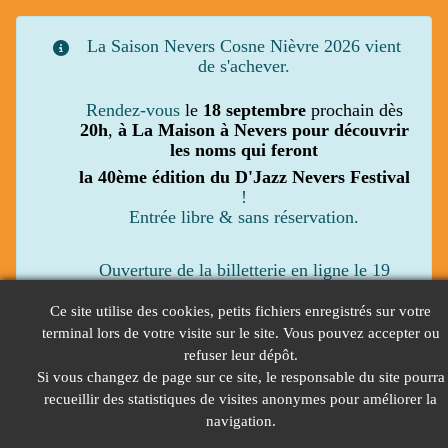
La Saison Nevers Cosne Nièvre 2026 vient
de s'achever.
Rendez-vous
le
18 septembre
prochain dès
20h
,
à La Maison à Nevers pour découvrir
les noms qui feront
la 40ème édition du D'Jazz Nevers Festival
!
Entrée libre & sans réservation.
Ouverture de la billetterie en ligne le 19
septembre.
Ce site utilise des cookies, petits fichiers enregistrés sur votre
Renseignements
:
03 86 57 00 00 –
terminal lors de votre visite sur le site. Vous pouvez accepter ou
billetterie@bigbangjazz.com
refuser leur dépôt.
Si vous changez de page sur ce site, le responsable du site pourra
recueillir des statistiques de visites anonymes pour améliorer la
navigation.