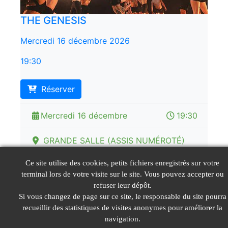
THE GENESIS
Mercredi 16 décembre 2026
19:30
Réserver
Mercredi 16 décembre
19:30
GRANDE SALLE (ASSIS NUMÉROTÉ)
placement numéroté
Ce site utilise des cookies, petits fichiers enregistrés sur votre
terminal lors de votre visite sur le site. Vous pouvez accepter ou
Tarifs de 10 € à 28 €
refuser leur dépôt.
Si vous changez de page sur ce site, le responsable du site pourra
recueillir des statistiques de visites anonymes pour améliorer la
navigation.
© LeGIE 2026
Mentions Légales
Nous contacter