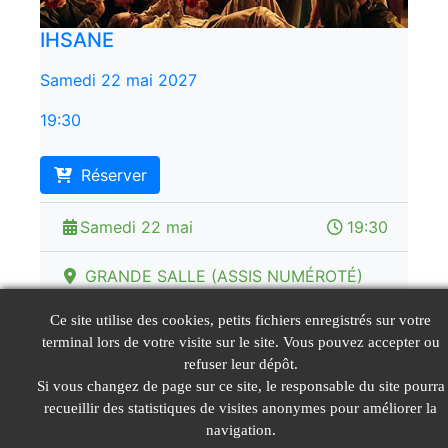
IHSANE
Samedi 22 mai 2027
19:30
Réserver
Samedi 22 mai
19:30
GRANDE SALLE (ASSIS NUMÉROTÉ)
placement numéroté
Ce site utilise des cookies, petits fichiers enregistrés sur votre
terminal lors de votre visite sur le site. Vous pouvez accepter ou
Tarifs de 24 € à 36 €
refuser leur dépôt.
Si vous changez de page sur ce site, le responsable du site pourra
recueillir des statistiques de visites anonymes pour améliorer la
navigation.
© LeGIE 2026
Mentions Légales
Nous contacter