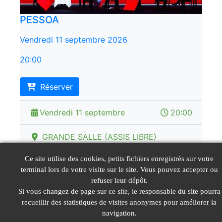
PESSOA
Vendredi 11 septembre 2026
20:00
Réserver
Vendredi 11 septembre
20:00
GRANDE SALLE (ASSIS LIBRE)
placement libre
Ce site utilise des cookies, petits fichiers enregistrés sur votre
terminal lors de votre visite sur le site. Vous pouvez accepter ou
Tarifs de 20 € à 40 €
refuser leur dépôt.
Si vous changez de page sur ce site, le responsable du site pourra
recueillir des statistiques de visites anonymes pour améliorer la
navigation.
© LeGIE 2026
Mentions Légales
Nous contacter