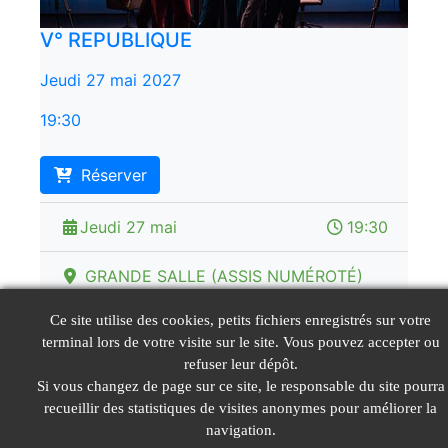
V° REPUBLIQUE
Jeudi 27 mai 2027
19:30
Réserver
Jeudi 27 mai
19:30
GRANDE SALLE (ASSIS NUMÉROTÉ)
placement numéroté
Ce site utilise des cookies, petits fichiers enregistrés sur votre
terminal lors de votre visite sur le site. Vous pouvez accepter ou
Tarifs de 10 € à 25 €
refuser leur dépôt.
Si vous changez de page sur ce site, le responsable du site pourra
recueillir des statistiques de visites anonymes pour améliorer la
navigation.
© LeGIE 2026
Mentions Légales
Nous contacter