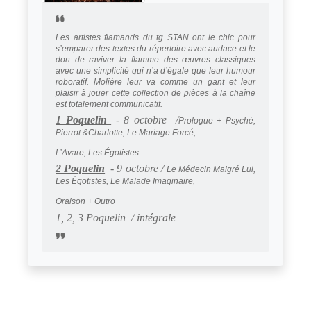
Les artistes flamands du tg STAN ont le chic pour
s’emparer des textes du répertoire avec audace et le
don de raviver la flamme des œuvres classiques
avec une simplicité qui n’a d’égale que leur humour
roboratif. Molière leur va comme un gant et leur
plaisir à jouer cette collection de pièces à la chaîne
est totalement communicatif.
1 Poquelin
- 8 octobre /
Prologue + Psyché,
Pierrot &Charlotte, Le Mariage Forcé,
L’Avare, Les Égotistes
2 Poquelin
- 9 octobre /
Le Médecin Malgré Lui,
Les Égotistes, Le Malade Imaginaire,
Oraison + Outro
1, 2, 3 Poquelin / intégrale