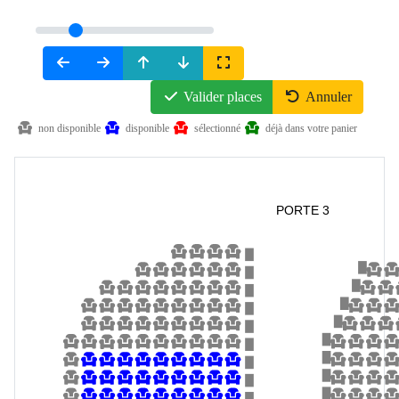
Valider places
Annuler
non disponible
disponible
sélectionné
déjà dans votre panier
PORTE 3