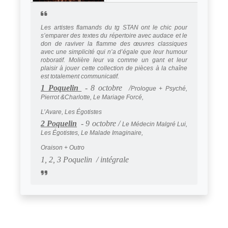
Les artistes flamands du tg STAN ont le chic pour
s’emparer des textes du répertoire avec audace et le
don de raviver la flamme des œuvres classiques
avec une simplicité qui n’a d’égale que leur humour
roboratif. Molière leur va comme un gant et leur
plaisir à jouer cette collection de pièces à la chaîne
est totalement communicatif.
1 Poquelin
- 8 octobre /
Prologue + Psyché,
Pierrot &Charlotte, Le Mariage Forcé,
L’Avare, Les Égotistes
2 Poquelin
- 9 octobre /
Le Médecin Malgré Lui,
Les Égotistes, Le Malade Imaginaire,
Oraison + Outro
1, 2, 3 Poquelin / intégrale