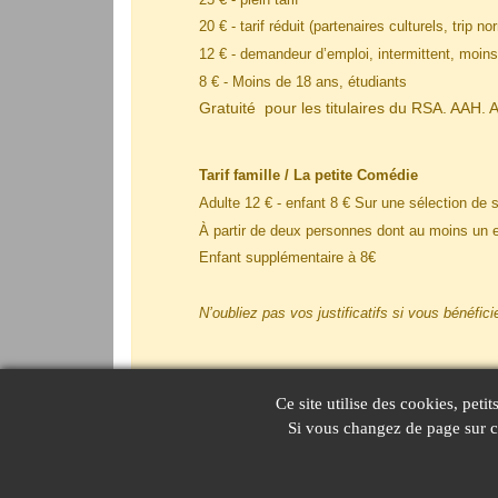
20 € - tarif
réduit
(partenaires culturels, trip n
12 € - demandeur d’emploi, intermittent, mo
8 € - Moins de 18 ans, étudiants
Gratuité pour les titulaires du RSA. AAH. A
Tarif famille / La petite Comédie
Adulte 12 € - enfant 8 € Sur une sélection de s
À partir de deux personnes dont au moins un e
Enfant supplémentaire à 8€
N’oubliez pas vos justificatifs si vous bénéfic
Ce site utilise des cookies, peti
Si vous changez de page sur ce