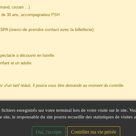
ormand, cezam ...)
ins de 30 ans, accompagnateur PSH
SPA (merci de prendre contact avec la billetterie).
pectacle à découvrir en famille.
nfant et un adulte.
iez d’un tarif réduit, il pourra vous être demandé au moment du contrôle.
ts fichiers enregistrés sur votre terminal lors de votre visite sur le site.
 site, le responsable du site pourra recueillir des statistiques de visite
Oui, j'accepte
Contrôler ma vie privée