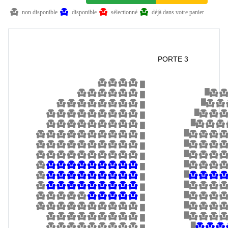
non disponible
disponible
sélectionné
déjà dans votre panier
PORTE 3