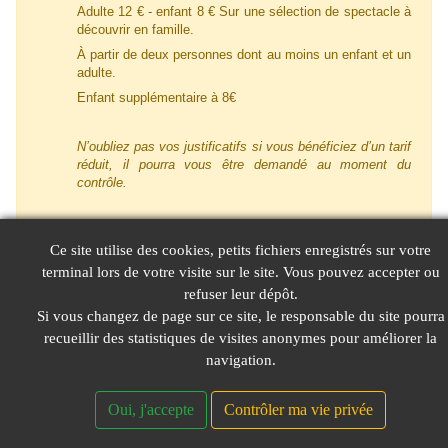
Adulte 12 € - enfant 8 € Sur une sélection de spectacle à
découvrir en famille.
À partir de deux personnes dont au moins un enfant et un
adulte.
Enfant supplémentaire à 8€
N’oubliez pas vos justificatifs si vous bénéficiez d’un tarif
réduit, il pourra vous être demandé au moment du
contrôle.
Ce site utilise des cookies, petits fichiers enregistrés sur votre
terminal lors de votre visite sur le site. Vous pouvez accepter ou
Réserver
Annuler
refuser leur dépôt.
Si vous changez de page sur ce site, le responsable du site pourra
recueillir des statistiques de visites anonymes pour améliorer la
© LeGIE 2026
Mentions Légales
Nous contacter
navigation.
Oui, j'accepte
Contrôler ma vie privée