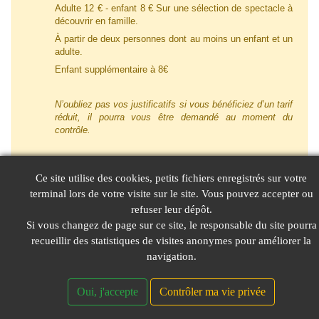
Adulte 12 € - enfant 8 € Sur une sélection de spectacle à
découvrir en famille.
À partir de deux personnes dont au moins un enfant et un
adulte.
Enfant supplémentaire à 8€
N’oubliez pas vos justificatifs si vous bénéficiez d’un tarif
réduit, il pourra vous être demandé au moment du
contrôle.
Ce site utilise des cookies, petits fichiers enregistrés sur votre
terminal lors de votre visite sur le site. Vous pouvez accepter ou
Réserver
Annuler
refuser leur dépôt.
Si vous changez de page sur ce site, le responsable du site pourra
recueillir des statistiques de visites anonymes pour améliorer la
© LeGIE 2026
Mentions Légales
Nous contacter
navigation.
Oui, j'accepte
Contrôler ma vie privée