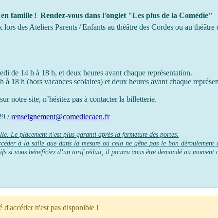
 en famille ! Rendez-vous dans l'onglet "Les plus de la Comédie"
 lors des Ateliers Parents / Enfants au théâtre des Cordes ou
au théâtre
edi de 14 h à 18 h, et deux heures avant chaque représentation.
h à 18 h (hors vacances scolaires) et deux heures avant chaque représen
ur notre site, n’hésitez pas à contacter la billetterie.
29 /
renseignement@comediecaen.fr
le. Le placement n'est plus garanti après la fermeture des portes.
 accéder à la salle que dans la mesure où cela ne gêne pas le bon déroulement
tifs si vous bénéficiez d’un tarif réduit, il pourra vous être demandé au moment 
é d'accéder n'est pas disponible !