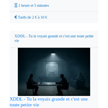
1 heure et 5 minutes
Tarifs de 2 € à 10 €
XDDL - Tu la voyais grande et c'est une toute petite
vie
XDDL - Tu la voyais grande et c'est une
toute petite vie