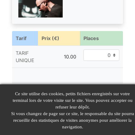
Tarif
Prix (€)
Places
TARIF
UNIQUE
TOTAL :
Ce site utilise des cookies, petits fichiers enregistrés sur votre
terminal lors de votre visite sur le site. Vous pouvez accepter ou
refuser leur dépôt.
Si vous changez de page sur ce site, le responsable du site pourra
Réserver
Annuler
recueillir des statistiques de visites anonymes pour améliorer la
navigation.