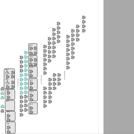
loge 23
loge 21
loge 19
loge 11
3 è m
e g a l e r i e
2 è m
loge 9
e g a l e r i e
loge 17
1 è r e g a l e r i e
loge 7
loge 15
loge 5
loge 13
loge 3
loge 1