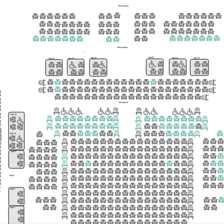
3ème galerie
2ème galerie
loge29
loge 25
loge 30
loge 27
loge 28
loge 26
1ère galerie
loge 12
loge 10
1 è r e g a l e r i e
loge 8
loge 6
loge 4
loge 2