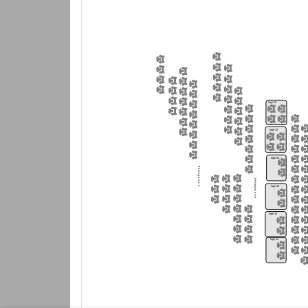
loge 24
loge 22
loge 20
3 è m
e g a l e r i e
2 è m
loge 18
e g a l e r i e
loge 16
loge 14