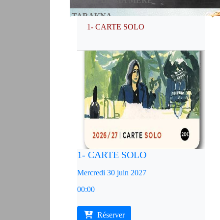
LA VIE DE MA MERE
TARAKNA
1- CARTE SOLO
SOLEIL D'HIVER
THESSALONIK
L'ECOLE DES FEMMES
1- CARTE SOLO
Mercredi 30 juin 2027
00:00
Réserver