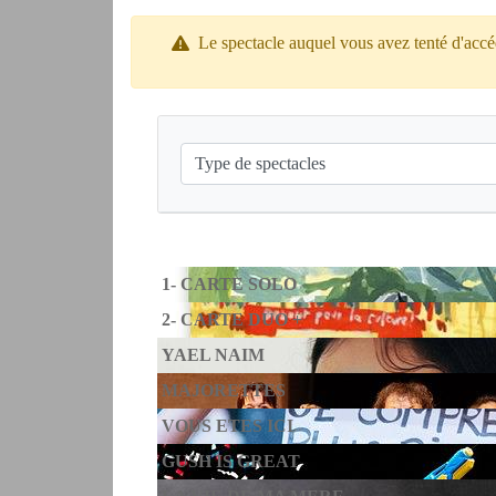
Le spectacle auquel vous avez tenté d'accéd
1- CARTE SOLO
2- CARTE DUO +
YAEL NAIM
MAJORETTES
VOUS ETES ICI
GUSH IS GREAT