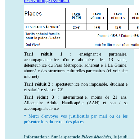
reservation@13vents.fr
Tarif réduit 1 :
enseignant·e partenaire,
accompagnateur·ice d'un·e abonné·e des 13 vents,
détenteur·ice du Pass Métropole, adhérent·e à La Graine,
abonné·e des structures culturelles partenaires (cf voir site
internet)
Tarif réduit 2 :
spectateur·ice non imposable, étudiant·e
et salarié·e via son CE
Tarif réduit 3 :
intermittent·e, moins de 21 ans,
Allocataire Adulte Handicapé·e (AAH) et son / sa
accompagnateur·ice
* Merci d'envoyer vos justificatifs par mail ou de les
présenter lors du retrait des places
Information : Sur le spectacle
Pièces détachées
, le jeudi