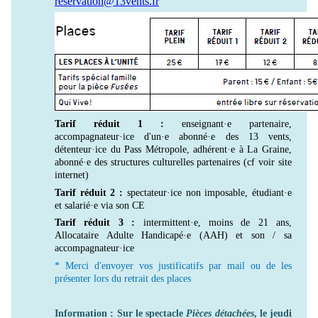
reservation@13vents.fr
Tarif réduit 1 :
enseignant·e partenaire,
accompagnateur·ice d'un·e abonné·e des 13 vents,
détenteur·ice du Pass Métropole, adhérent·e à La Graine,
abonné·e des structures culturelles partenaires (cf voir site
internet)
Tarif réduit 2 :
spectateur·ice non imposable, étudiant·e
et salarié·e via son CE
Tarif réduit 3 :
intermittent·e, moins de 21 ans,
Allocataire Adulte Handicapé·e (AAH) et son / sa
accompagnateur·ice
* Merci d'envoyer vos justificatifs par mail ou de les
présenter lors du retrait des places
Information : Sur le spectacle
Pièces détachées
, le jeudi