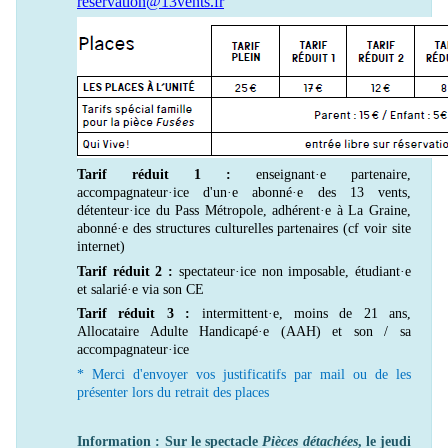
reservation@13vents.fr
Tarif réduit 1 :
enseignant·e partenaire,
accompagnateur·ice d'un·e abonné·e des 13 vents,
détenteur·ice du Pass Métropole, adhérent·e à La Graine,
abonné·e des structures culturelles partenaires (cf voir site
internet)
Tarif réduit 2 :
spectateur·ice non imposable, étudiant·e
et salarié·e via son CE
Tarif réduit 3 :
intermittent·e, moins de 21 ans,
Allocataire Adulte Handicapé·e (AAH) et son / sa
accompagnateur·ice
* Merci d'envoyer vos justificatifs par mail ou de les
présenter lors du retrait des places
Information : Sur le spectacle
Pièces détachées
, le jeudi