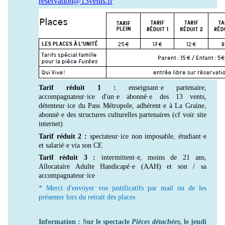
reservation@13vents.fr
Tarif réduit 1 :
enseignant·e partenaire,
accompagnateur·ice d'un·e abonné·e des 13 vents,
détenteur·ice du Pass Métropole, adhérent·e à La Graine,
abonné·e des structures culturelles partenaires (cf voir site
internet)
Tarif réduit 2 :
spectateur·ice non imposable, étudiant·e
et salarié·e via son CE
Tarif réduit 3 :
intermittent·e, moins de 21 ans,
Allocataire Adulte Handicapé·e (AAH) et son / sa
accompagnateur·ice
* Merci d'envoyer vos justificatifs par mail ou de les
présenter lors du retrait des places
Information : Sur le spectacle
Pièces détachées
, le jeudi