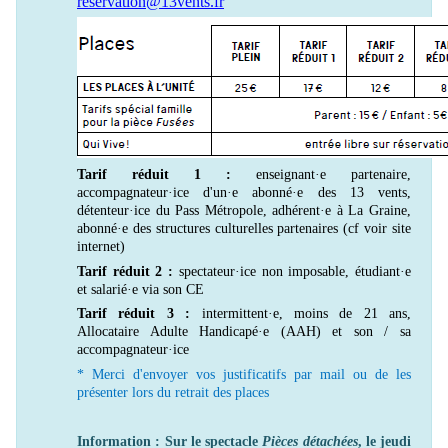
reservation@13vents.fr
Tarif réduit 1 :
enseignant·e partenaire,
accompagnateur·ice d'un·e abonné·e des 13 vents,
détenteur·ice du Pass Métropole, adhérent·e à La Graine,
abonné·e des structures culturelles partenaires (cf voir site
internet)
Tarif réduit 2 :
spectateur·ice non imposable, étudiant·e
et salarié·e via son CE
Tarif réduit 3 :
intermittent·e, moins de 21 ans,
Allocataire Adulte Handicapé·e (AAH) et son / sa
accompagnateur·ice
* Merci d'envoyer vos justificatifs par mail ou de les
présenter lors du retrait des places
Information : Sur le spectacle
Pièces détachées
, le jeudi