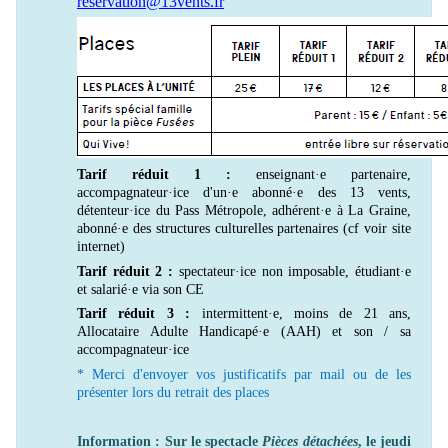
reservation@13vents.fr
Tarif réduit 1 :
enseignant·e partenaire,
accompagnateur·ice d'un·e abonné·e des 13 vents,
détenteur·ice du Pass Métropole, adhérent·e à La Graine,
abonné·e des structures culturelles partenaires (cf voir site
internet)
Tarif réduit 2 :
spectateur·ice non imposable, étudiant·e
et salarié·e via son CE
Tarif réduit 3 :
intermittent·e, moins de 21 ans,
Allocataire Adulte Handicapé·e (AAH) et son / sa
accompagnateur·ice
* Merci d'envoyer vos justificatifs par mail ou de les
présenter lors du retrait des places
Information : Sur le spectacle
Pièces détachées
, le jeudi