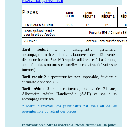
reservation@13vents.fr
Tarif réduit 1 :
enseignant·e partenaire,
accompagnateur·ice d'un·e abonné·e des 13 vents,
détenteur·ice du Pass Métropole, adhérent·e à La Graine,
abonné·e des structures culturelles partenaires (cf voir site
internet)
Tarif réduit 2 :
spectateur·ice non imposable, étudiant·e
et salarié·e via son CE
Tarif réduit 3 :
intermittent·e, moins de 21 ans,
Allocataire Adulte Handicapé·e (AAH) et son / sa
accompagnateur·ice
* Merci d'envoyer vos justificatifs par mail ou de les
présenter lors du retrait des places
Information : Sur le spectacle
Pièces détachées
, le jeudi