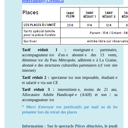
reservation@13vents.fr
Tarif réduit 1 :
enseignant·e partenaire,
accompagnateur·ice d'un·e abonné·e des 13 vents,
détenteur·ice du Pass Métropole, adhérent·e à La Graine,
abonné·e des structures culturelles partenaires (cf voir site
internet)
Tarif réduit 2 :
spectateur·ice non imposable, étudiant·e
et salarié·e via son CE
Tarif réduit 3 :
intermittent·e, moins de 21 ans,
Allocataire Adulte Handicapé·e (AAH) et son / sa
accompagnateur·ice
* Merci d'envoyer vos justificatifs par mail ou de les
présenter lors du retrait des places
Information : Sur le spectacle
Pièces détachées
, le jeudi