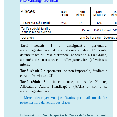
reservation@13vents.fr
Tarif réduit 1 :
enseignant·e partenaire,
accompagnateur·ice d'un·e abonné·e des 13 vents,
détenteur·ice du Pass Métropole, adhérent·e à La Graine,
abonné·e des structures culturelles partenaires (cf voir site
internet)
Tarif réduit 2 :
spectateur·ice non imposable, étudiant·e
et salarié·e via son CE
Tarif réduit 3 :
intermittent·e, moins de 21 ans,
Allocataire Adulte Handicapé·e (AAH) et son / sa
accompagnateur·ice
* Merci d'envoyer vos justificatifs par mail ou de les
présenter lors du retrait des places
Information : Sur le spectacle
Pièces détachées
, le jeudi