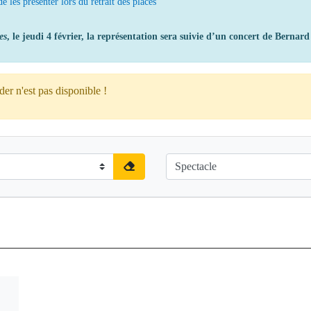
e les présenter lors du retrait des places
es
, le jeudi 4 février, la représentation sera suivie d’un concert de Bernar
er n'est pas disponible !