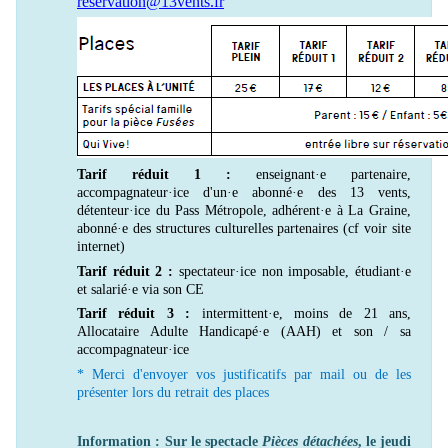
reservation@13vents.fr
Tarif réduit 1 :
enseignant·e partenaire,
accompagnateur·ice d'un·e abonné·e des 13 vents,
détenteur·ice du Pass Métropole, adhérent·e à La Graine,
abonné·e des structures culturelles partenaires (cf voir site
internet)
Tarif réduit 2 :
spectateur·ice non imposable, étudiant·e
et salarié·e via son CE
Tarif réduit 3 :
intermittent·e, moins de 21 ans,
Allocataire Adulte Handicapé·e (AAH) et son / sa
accompagnateur·ice
* Merci d'envoyer vos justificatifs par mail ou de les
présenter lors du retrait des places
Information : Sur le spectacle
Pièces détachées
, le jeudi