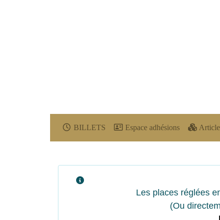
BILLETS
Espace adhésions
Article
Les places réglées en
(Ou directem