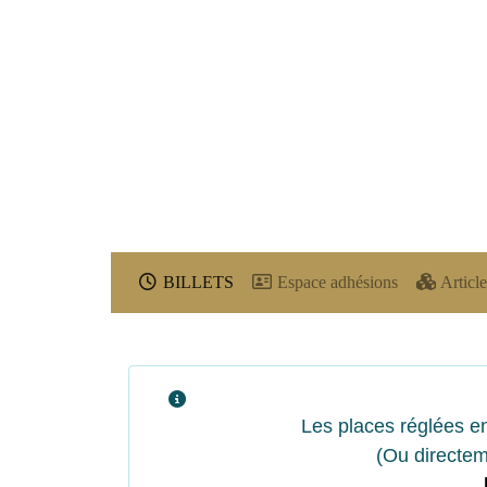
BILLETS
Espace adhésions
Article
Les places réglées en
(Ou directem