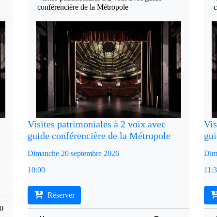
conférencière de la Métropole
c
Visites patrimoniales à 2 voix avec
Vis
guide conférencière de la Métropole
gui
Dimanche 20 septembre 2026
Dim
10:00
11:
Réserver
00