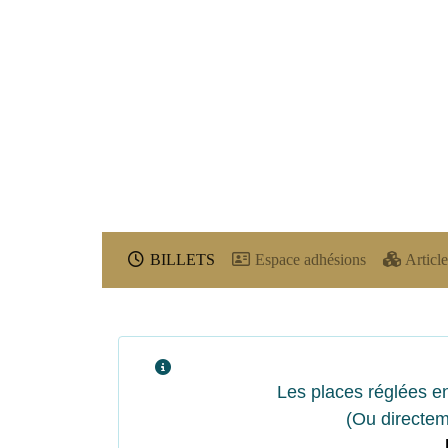
BILLETS
Espace adhésions
Article
Les places réglées en
(Ou directem