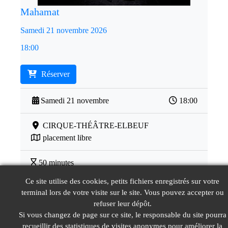
Mahamat
Samedi 21 novembre 2026
18:00
Réserver
Samedi 21 novembre
18:00
CIRQUE-THÉÂTRE-ELBEUF
placement libre
50 minutes
Ce site utilise des cookies, petits fichiers enregistrés sur votre
Tarifs de 5 € à 19 €
terminal lors de votre visite sur le site. Vous pouvez accepter ou
refuser leur dépôt.
Si vous changez de page sur ce site, le responsable du site pourra
© LeGIE 2026
Mentions Légales
Nous contacter
recueillir des statistiques de visites anonymes pour améliorer la